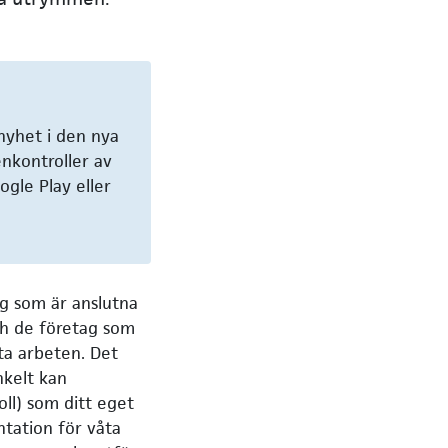
 nyhet i den nya
enkontroller av
ogle Play eller
g som är anslutna
och de företag som
åta arbeten. Det
nkelt kan
ll) som ditt eget
tation för våta