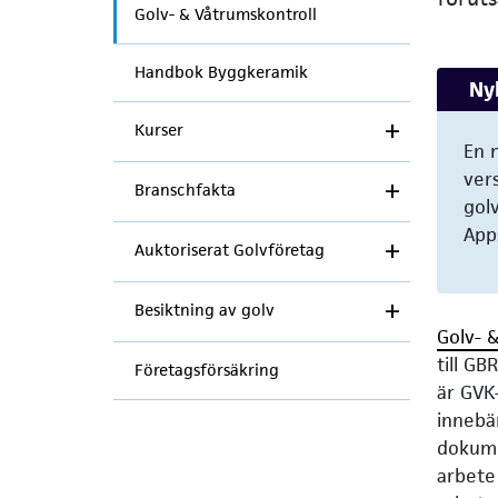
Golv- & Våtrumskontroll
Handbok Byggkeramik
Ny
Kurser
En 
ver
Branschfakta
golv
App
Auktoriserat Golvföretag
Besiktning av golv
Golv- 
till GB
Företagsförsäkring
är GVK-
innebär
dokume
arbete