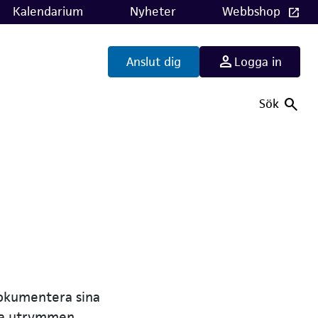
Kalendarium
Nyheter
Webbshop
Anslut dig
Logga in
Sök
dokumentera sina
åta utrymmen.