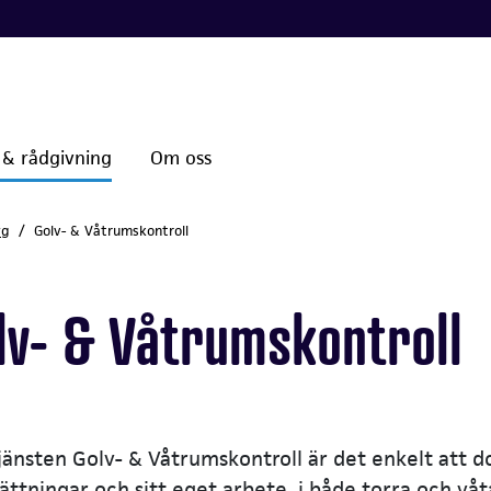
 & rådgivning
Om oss
yg
Golv- & Våtrumskontroll
lv- & Våtrumskontroll
änsten Golv- & Våtrumskontroll är det enkelt att 
ättningar och sitt eget arbete, i både torra och v