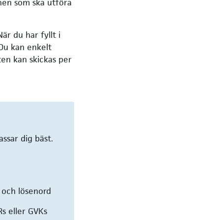
nen som ska utföra
är du har fyllt i
 Du kan enkelt
en kan skickas per
ssar dig bäst.
 och lösenord
s eller GVKs