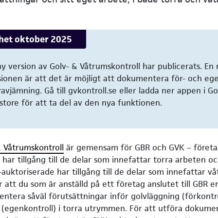
het oktober 2025
ny version av Golv- & Våtrumskontroll har publicerats. En
sionen är att det är möjligt att dokumentera för- och eg
avjämning. Gå till gvkontroll.se eller ladda ner appen i Go
store för att ta del av den nya funktionen.
& Våtrumskontroll
är gemensam för GBR och GVK – företa
R har tillgång till de delar som innefattar torra arbeten 
auktoriserade har tillgång till de delar som innefattar v
 att du som är anställd på ett företag anslutet till GBR e
ntera såväl förutsättningar inför golvläggning (förkontro
 (egenkontroll) i torra utrymmen. För att utföra dokumen