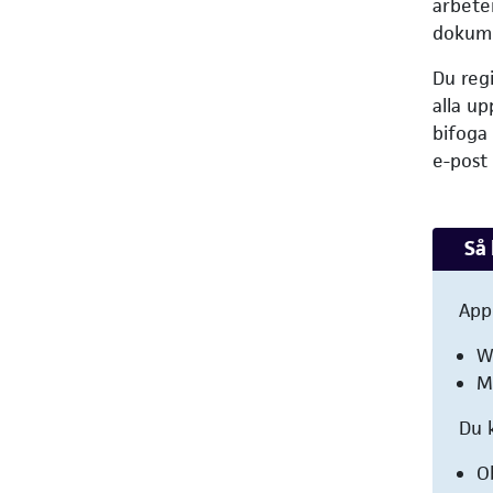
arbete
dokume
Du regi
alla u
bifoga
e-post 
Så 
App
W
M
Du 
O