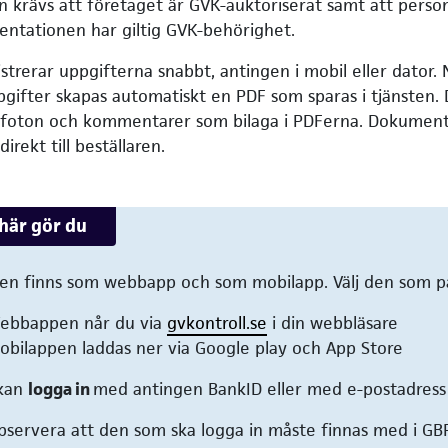
n krävs att företaget är GVK-auktoriserat samt att perso
ntationen har giltig GVK-behörighet.
strerar uppgifterna snabbt, antingen i mobil eller dator. N
ppgifter skapas automatiskt en PDF som sparas i tjänsten.
 foton och kommentarer som bilaga i PDFerna. Dokument
direkt till beställaren.
här gör du
en finns som webbapp och som mobilapp. Välj den som pa
ebbappen når du via
gvkontroll.se
i din webbläsare
obilappen laddas ner via Google play och App Store
kan
logga in
med antingen BankID eller med e-postadress
bservera att den som ska logga in måste finnas med i GBR