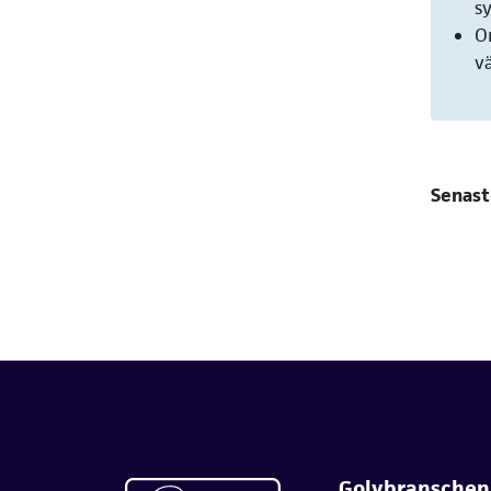
s
O
v
Senast
Golvbranschen