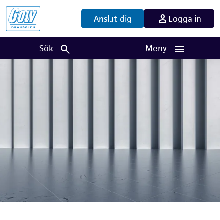
Anslut dig
Logga in
Sök
Meny