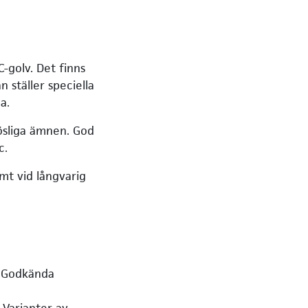
-golv. Det finns
 ställer speciella
a.
lösliga ämnen. God
c.
mt vid långvarig
. Godkända
 Varianter av