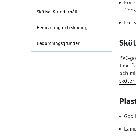
För 
finn
Skötsel & underhåll
Där 
Renovering och slipning
Sköt
Bedömningsgrunder
PVC-go
t.ex. 
och mi
sköter 
Plas
God 
Lämp