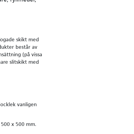
fogade skikt med
ukter består av
sättning (på vissa
nare slitskikt med
tjocklek vanligen
h 500 x 500 mm.