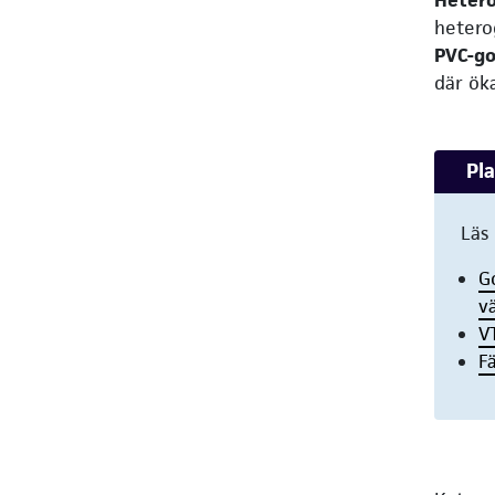
hetero
PVC-go
där ök
Pla
Läs
G
v
V
F