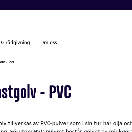
 & rådgivning
Om oss
olv - PVC
astgolv - PVC
lv tillverkas av PVC-pulver som i sin tur har olja o
ng. Förutom PVC-pulvret består golvet av mjukgöra