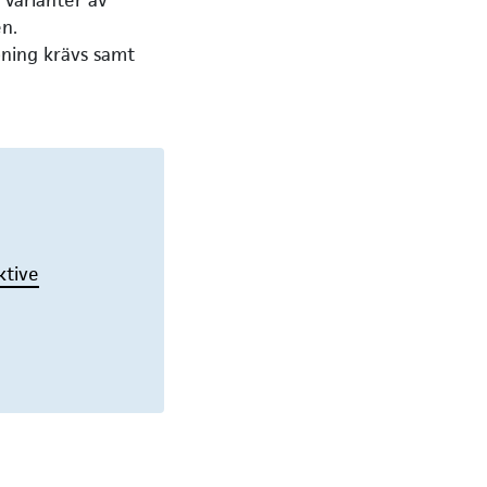
n.
ning krävs samt
ktive