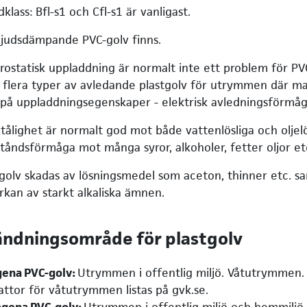
klass: Bfl-s1 och Cfl-s1 är vanligast.
ljudsdämpande PVC-golv finns.
trostatisk uppladdning är normalt inte ett problem för PVC
 flera typer av avledande plastgolv för utrymmen där man
 på uppladdningsegenskaper - elektrisk avledningsförmåg
ktålighet är normalt god mot både vattenlösliga och olje
tåndsförmåga mot många syror, alkoholer, fetter oljor et
tgolv skadas av lösningsmedel som aceton, thinner etc. sa
rkan av starkt alkaliska ämnen.
ndningsområde för plastgolv
ena PVC-golv:
Utrymmen i offentlig miljö. Våtutrymmen
attor för våtutrymmen listas på gvk.se.
gena PVC-golv:
Utrymmen i offentlig miljö och hemmiljö.