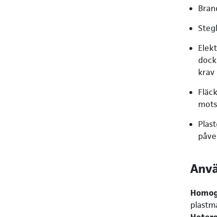
Brand
Steg
Elek
dock
krav
Fläc
mots
Plas
påve
Anvä
Homog
plastm
Hetero