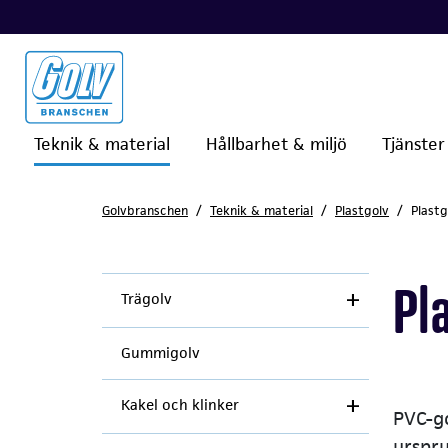
Teknik & material
Hållbarhet & miljö
Tjänster
Golvbranschen
Teknik & material
Plastgolv
Plastg
Pl
Trägolv
Gummigolv
Kakel och klinker
PVC-go
urspru