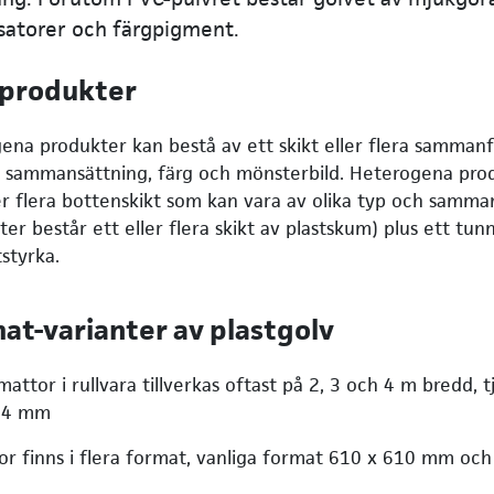
isatorer och färgpigment.
-produkter
na produkter kan bestå av ett skikt eller flera samman
sammansättning, färg och mönsterbild. Heterogena prod
er flera bottenskikt som kan vara av olika typ och samman
er består ett eller flera skikt av plastskum) plus ett tun
tstyrka.
at-varianter av plastgolv
attor i rullvara tillverkas oftast på 2, 3 och 4 m bredd, 
- 4 mm
tor finns i flera format, vanliga format 610 x 610 mm oc