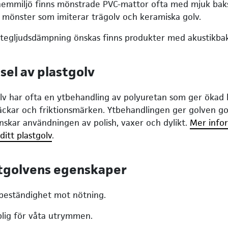
hemmiljö finns mönstrade PVC-mattor ofta med mjuk baks
s mönster som imiterar trägolv och keramiska golv.
stegljudsdämpning önskas finns produkter med akustikbak
sel av plastgolv
lv har ofta en ytbehandling av polyuretan som ger ökad
fläckar och friktionsmärken. Ytbehandlingen ger golven 
nskar användningen av polish, vaxer och dylikt.
Mer info
ditt plastgolv
.
tgolvens egenskaper
beständighet mot nötning.
lig för våta utrymmen.