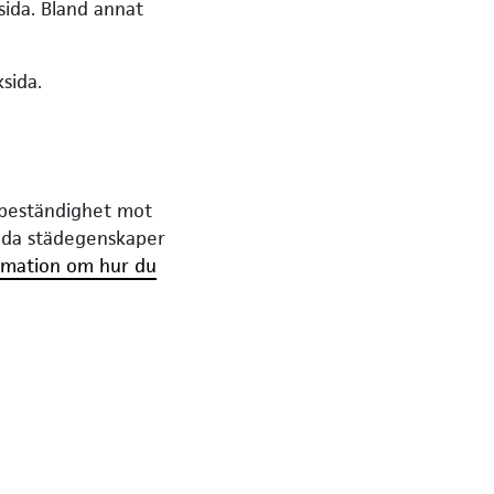
ida. Bland annat
sida.
 beständighet mot
goda städegenskaper
rmation om hur du