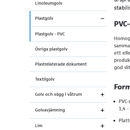
Linoleumgolv
stabil
Plastgolv
PVC
Plastgolv - PVC
Homoge
samma 
Övriga plastgolv
ett ell
produkt
Plastrelaterade dokument
god sli
Textilgolv
Form
Golv och vägg i våtrum
PVC-m
1,4 
Golvavjämning
Plat
Lim