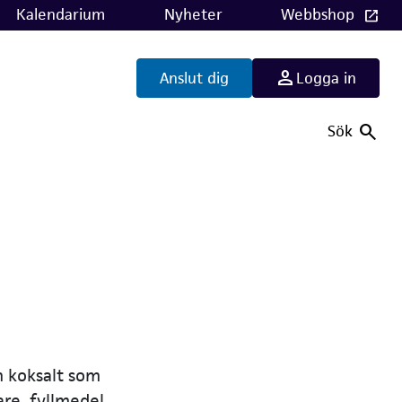
Kalendarium
Nyheter
Webbshop
Anslut dig
Logga in
Sök
ch koksalt som
re, fyllmedel,