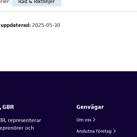
rier:
Råd & Riktlinjer
 uppdaterad:
2025-05-30
, GBR
Genvägar
BR, representerar
Om oss
reprenörer och
Anslutna företag