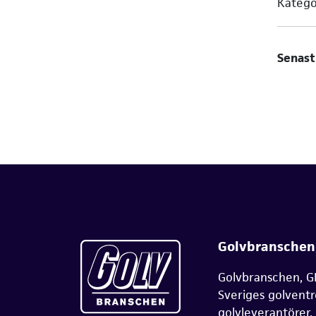
Katego
Senast
Golvbranschen
Golvbranschen, G
Sveriges golvent
golvleverantörer.