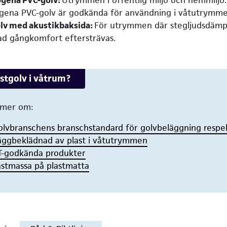
gena PVC-golv är godkända för användning i våtutrymme
lv med akustikbaksida:
För utrymmen där stegljudsdämp
ad gångkomfort eftersträvas.
stgolv i våtrum?
 mer om:
olvbranschens branschstandard för golvbeläggning respe
äggbeklädnad av plast i våtutrymmen
T-godkända produkter
ästmassa på plastmatta