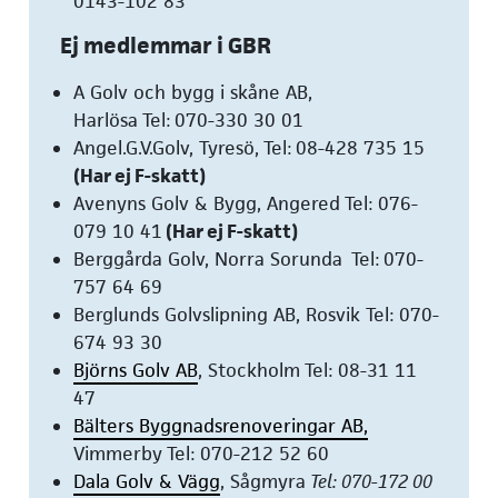
0143-102 83
Ej medlemmar i GBR
A Golv
och bygg i skåne AB
,
Harlösa Tel: 070-330 30 01
Angel.G.V.Golv, Tyresö, Tel: 08-428 735 15
(Har ej F-skatt)
Avenyns Golv & Bygg, Angered Tel: 076-
079 10 41
(Har ej F-skatt)
Berggårda Golv, Norra Sorunda Tel: 070-
757 64 69
Berglunds Golvslipning AB, Rosvik Tel: 070-
674 93 30
Björns Golv AB
, Stockholm Tel: 08-31 11
47
Bälters Byggnadsrenoveringar AB,
Vimmerby Tel: 070-212 52 60
Dala Golv & Vägg
, Sågmyra
Tel: 070-172 00