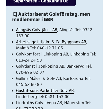
Sliparbeten - Godkända UE
Ej Auktoriserat Golvföretag, men
medlemmar i GBR
Alingsås Golvtjänst AB
, Alingsås Tel: 0322-
153 00
Arbetslaget Hjelm & Co Byggnads AB
,
Malmö Tel: 040-12 71 65
Golvkomfort i Linköping AB, Linköping Tel:
013-24 24 90
Golvtjänst i Jönköping AB, Bankeryd Tel:
070-676 02 07
Gullins Måleri & Golv AB, Karlskrona Tel:
045-52 60 80
Gustafssons Parkett & Golv AB
,
Lindesberg Tel: 0581-153 00
Lindroths Golv i Vega AB, Hägersten Tel:
08- 777 70 79