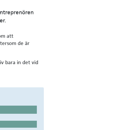
entreprenören
er.
om att
eftersom de är
v bara in det vid