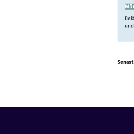
Mä
Bel
und
Senast