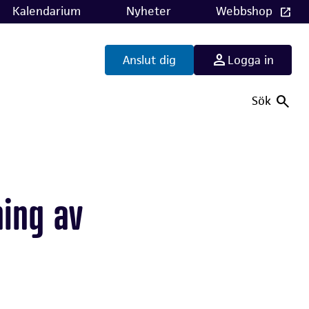
Kalendarium
Nyheter
Webbshop
Anslut dig
Logga in
Sök
ing av