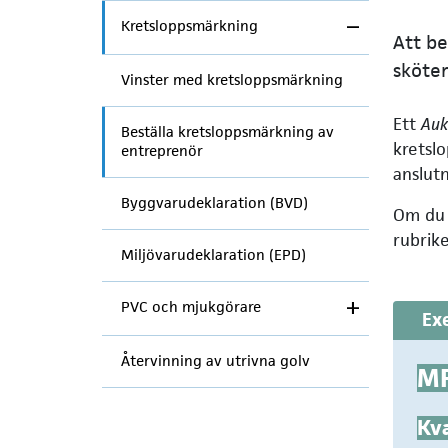
Kretsloppsmärkning
Att be
sköter
Vinster med kretsloppsmärkning
Ett
Auk
Beställa kretsloppsmärkning av
kretslo
entreprenör
anslutn
Byggvarudeklaration (BVD)
Om du v
rubrik
Miljövarudeklaration (EPD)
PVC och mjukgörare
Ex
Återvinning av utrivna golv
MF
Kva