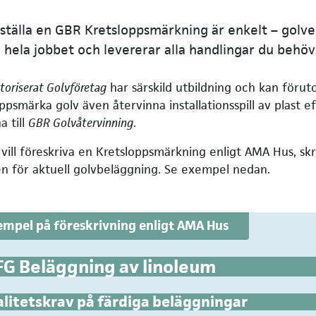
ställa en GBR Kretsloppsmärkning är enkelt – golv
 hela jobbet och levererar alla handlingar du behöv
toriserat Golvföretag
har särskild utbildning och kan förut
ppsmärka golv även återvinna installationsspill av plast 
a till
GBR Golvåtervinning
.
ill föreskriva en Kretsloppsmärkning enligt AMA Hus, skri
en för aktuell golvbeläggning. Se exempel nedan.
empel på föreskrivning enligt AMA Hus
G Beläggning av linoleum
litetskrav på färdiga beläggningar