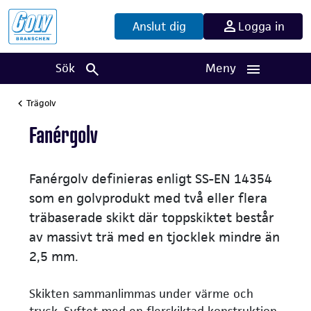
Anslut dig
Logga in
Sök
Meny
Trägolv
Fanérgolv
Fanérgolv definieras enligt SS-EN 14354
som en golvprodukt med två eller flera
träbaserade skikt där toppskiktet består
av massivt trä med en tjocklek mindre än
2,5 mm.
Skikten sammanlimmas under värme och
tryck. Syftet med en flerskiktad konstruktion