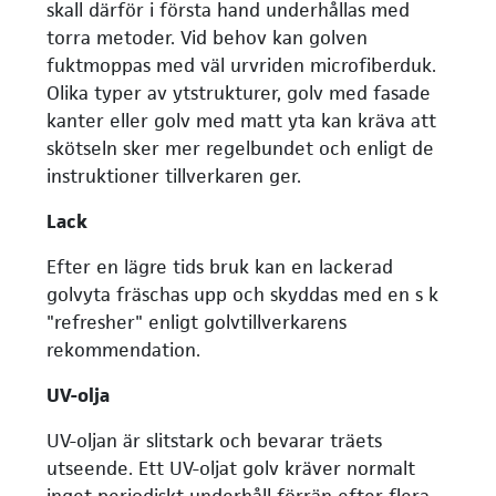
skall därför i första hand underhållas med
torra metoder. Vid behov kan golven
fuktmoppas med väl urvriden microfiberduk.
Olika typer av ytstrukturer, golv med fasade
kanter eller golv med matt yta kan kräva att
skötseln sker mer regelbundet och enligt de
instruktioner tillverkaren ger.
Lack
Efter en lägre tids bruk kan en lackerad
golvyta fräschas upp och skyddas med en s k
"refresher" enligt golvtillverkarens
rekommendation.
UV-olja
UV-oljan är slitstark och bevarar träets
utseende. Ett UV-oljat golv kräver normalt
inget periodiskt underhåll förrän efter flera