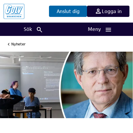
Anslut dig
Logga in
Sök
Meny
Nyheter