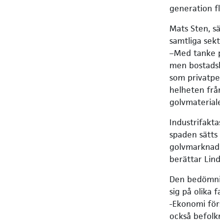
generation fl
Mats Sten, s
samtliga sek
–Med tanke på
men bostadsb
som privatper
helheten från
golvmateriale
Industrifakta
spaden sätts 
golvmarknade
berättar Lin
Den bedömnin
sig på olika f
-Ekonomi för
också befolkn