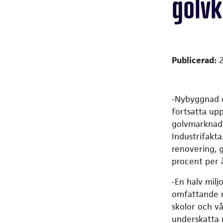
golv
Publicerad:
-Nybyggnad o
fortsatta up
golvmarknade
Industrifakt
renovering, 
procent per 
-En halv mil
omfattande r
skolor och v
underskatta 