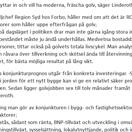
yttar in och vill ha moderna, fräscha golv, säger Linderot
äljchef Region Syd hos Forbo, håller med om att det är RO
torer som håller uppe efterfrågan på golv;
 dagsläget i politiken drar man inte gärna igång stora i
eståndet måste ju ändå underhållas. Medvetna bostadsbo
soner, tittar också på golvets totala livscykel. Man analy
 råvara över tillverkning och skötsel ända till återvinnin
t, för bästa möjliga resultat på lång sikt.
s konjunkturprognos utgår från konkreta investeringar. -S
i jorden för ett nytt bygge kan vi ge en relativt säker pr
n. Sedan ligger golvjobben sex till tolv månader framåt i
deroth.
g man gör av konjunkturen i bygg- och fastighetssekto
aktorer;
stås, sådant som ränta, BNP-tillväxt och utveckling i om
ingstillväxt, sysselsättning, lokalutnyttjande, politik och 