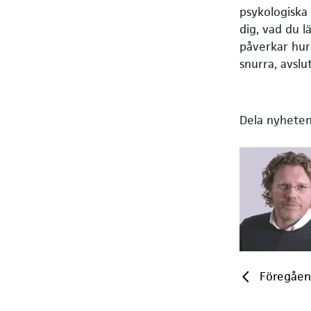
psykologiska
dig, vad du l
påverkar hur 
snurra, avslu
Dela nyheten
Föregåe