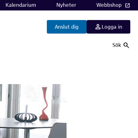
Kalendarium
Nyheter
Webbshop
Anslut dig
Logga in
Sök