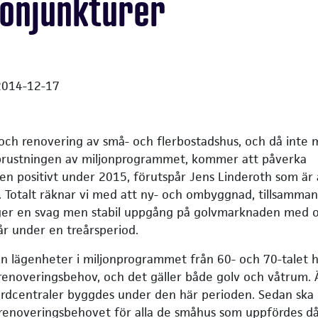
konjunkturer
2014-12-17
ch renovering av små- och flerbostadshus, och då inte 
prustningen av miljonprogrammet, kommer att påverka
n positivt under 2015, förutspår Jens Linderoth som är 
a. Totalt räknar vi med att ny- och ombyggnad, tillsamma
ger en svag men stabil uppgång på golvmarknaden med 
år under en treårsperiod.
jon lägenheter i miljonprogrammet från 60- och 70-talet 
enoveringsbehov, och det gäller både golv och våtrum.
årdcentraler byggdes under den här perioden. Sedan ska
renoveringsbehovet för alla de småhus som uppfördes då