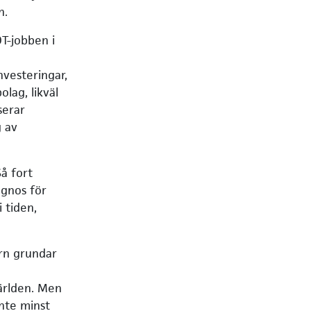
h.
T-jobben i
nvesteringar,
lag, likväl
serar
g av
å fort
ognos för
 tiden,
rn grundar
världen. Men
inte minst