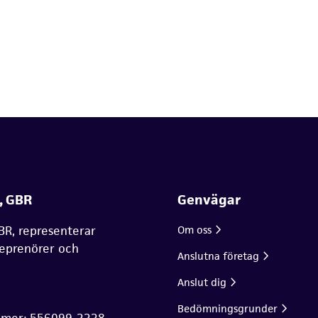
, GBR
Genvägar
BR, representerar
Om oss
reprenörer och
Anslutna företag
Anslut dig
Bedömningsgrunder
mmer: 556099-3338