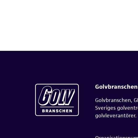
Golvbranschen
Golvbranschen, G
Sveriges golvent
golvleverantörer.
Organisationsnu