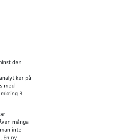
minst den
analytiker på
ns med
omkring 3
har
 Även många
 man inte
. En ny