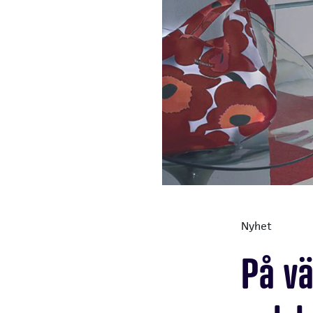
Nyhet
På vä