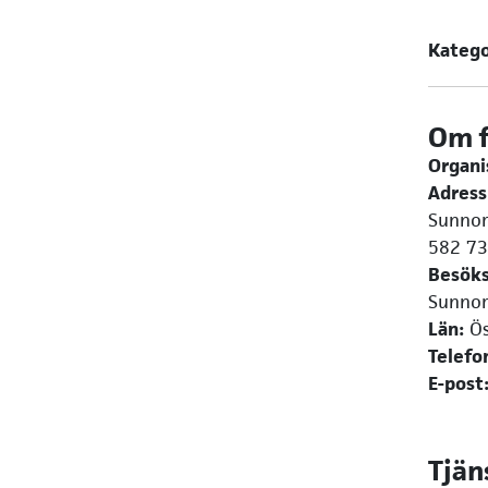
Katego
Om 
Organ
Adress
Sunnor
582 73
Besöks
Sunnor
Län:
Ös
Telefo
E-post
Tjän