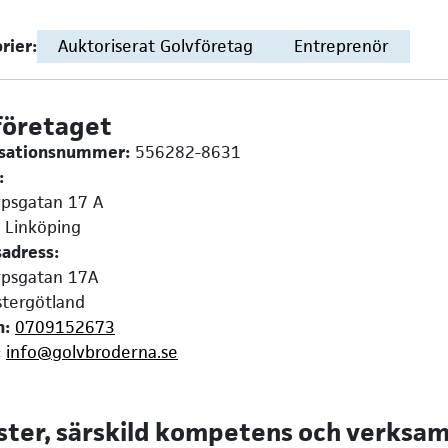
rier:
Auktoriserat Golvföretag
Entreprenör
företaget
isationsnummer:
556282-8631
:
psgatan 17 A
 Linköping
adress:
psgatan 17A
tergötland
n:
0709152673
:
info@golvbroderna.se
ster, särskild kompetens och verksa