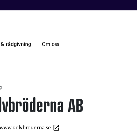
 & rådgivning
Om oss
g
lvbröderna AB
/www.golvbroderna.se