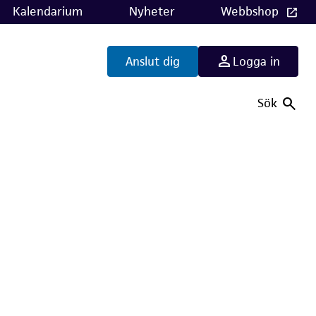
Kalendarium
Nyheter
Webbshop
Anslut dig
Logga in
Sök