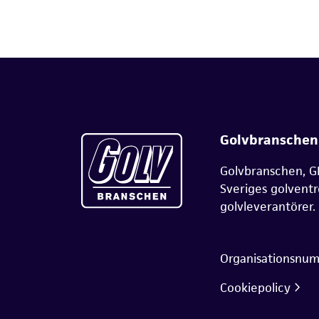
Golvbranschen
Golvbranschen, G
Sveriges golvent
golvleverantörer.
Organisationsnu
Cookiepolicy