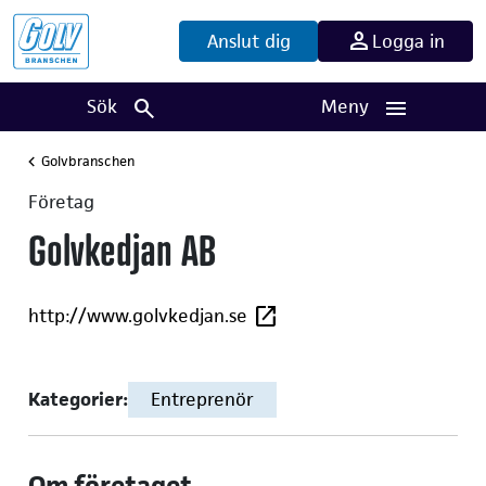
Anslut dig
Logga in
Sök
Meny
Golvbranschen
Företag
Golvkedjan AB
http://www.golvkedjan.se
Kategorier:
Entreprenör
Om företaget