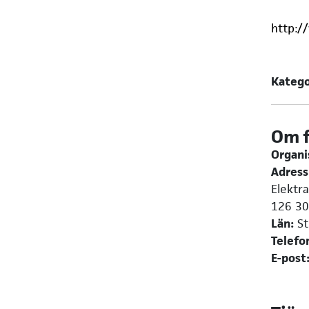
http:/
Katego
Om 
Organ
Adress
Elektr
126 30
Län:
St
Telefo
E-post