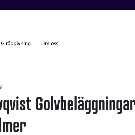
 & rådgivning
Om oss
g
vqvist Golvbeläggninga
lmer