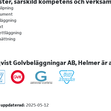
ster, särskild kompetens och verksa
lipning
sument
läggning
kt
ettläggning
sättning
vist Golvbeläggningar AB, Helmer är an
 uppdaterad:
2025-05-12