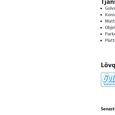
Tjän
Golvs
Kon
Matt
Obje
Park
Platt
Lövq
Senast