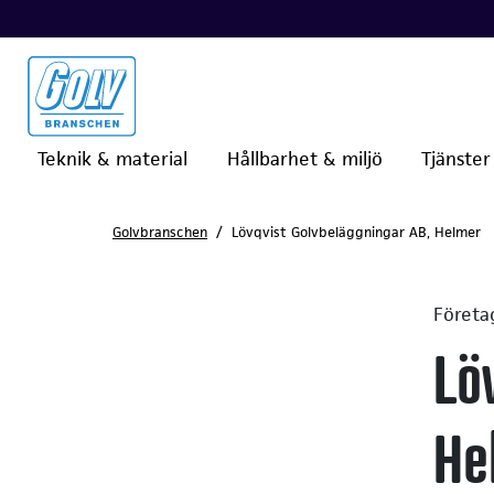
Teknik & material
Hållbarhet & miljö
Tjänster
Golvbranschen
Lövqvist Golvbeläggningar AB, Helmer
Företa
Lö
He