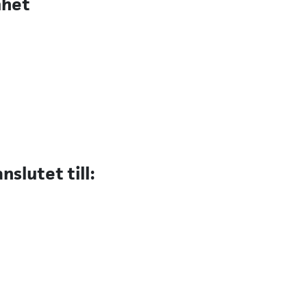
mhet
slutet till: