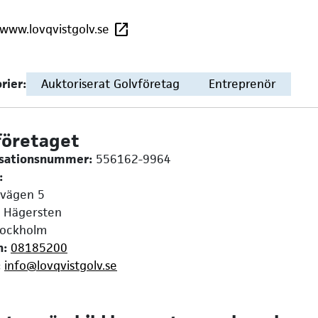
/www.lovqvistgolv.se
rier:
Auktoriserat Golvföretag
Entreprenör
företaget
isationsnummer:
556162-9964
:
avägen 5
 Hägersten
ockholm
n:
08185200
:
info@lovqvistgolv.se