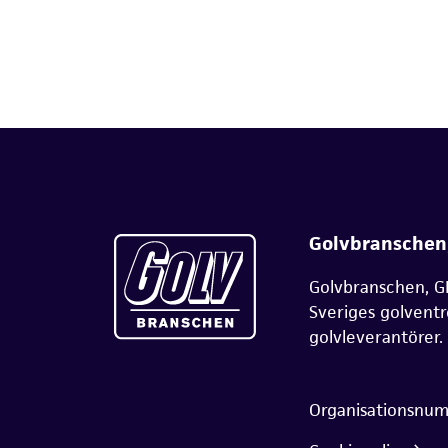
Golvbranschen
Golvbranschen, G
Sveriges golvent
golvleverantörer.
Organisationsnu