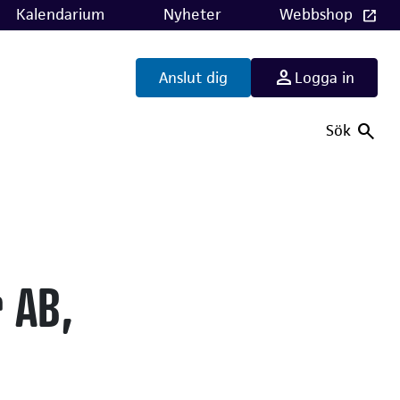
Kalendarium
Nyheter
Webbshop
Anslut dig
Logga in
Sök
r AB,